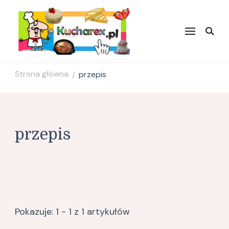
Kucharex.pl
Najsmaczniejsze Przepisy w
Sieci. Zdrowe przepisy.
Przepisy kulinarne. Blog
Kulinarny.
Strona główna
przepis
/
przepis
Pokazuje: 1 - 1 z 1 artykułów