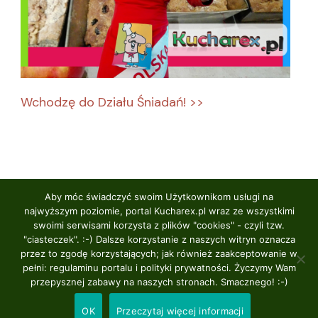
Wchodzę do Działu Śniadań! >>
Aby móc świadczyć swoim Użytkownikom usługi na
najwyższym poziomie, portal Kucharex.pl wraz ze wszystkimi
swoimi serwisami korzysta z plików "cookies" - czyli tzw.
2024 © Kucharex.pl - wszelkie prawa zastrzeżone.
"ciasteczek". :-) Dalsze korzystanie z naszych witryn oznacza
przez to zgodę korzystających; jak również zaakceptowanie w
Logo portalu by Igor Żakowski.
Spicy Recipe |
pełni: regulaminu portalu i polityki prywatności. Życzymy Wam
Stworzona przez
. Wspierany
Blossom Themes
przepysznej zabawy na naszych stronach. Smacznego! :-)
przez
.
WordPress
OK
Przeczytaj więcej informacji