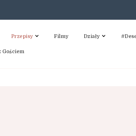
Przepisy
Filmy
Działy
#Des
z Gościem
 kulinarne. Blog Kulinarny.