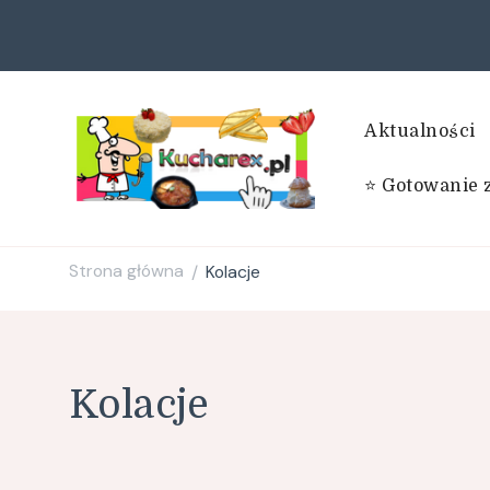
Aktualności
⭐ Gotowanie 
Kucharex.pl
Najsmaczniejsze Przepisy w Sieci. Zdrowe przepisy. Przepisy
Strona główna
Kolacje
/
Kolacje