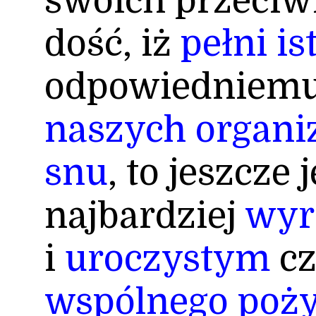
swoich przeciwn
dość, iż
pełni is
odpowiedniem
naszych organ
snu
, to jeszcze 
najbardziej
wyr
i
uroczystym
c
wspólnego poż