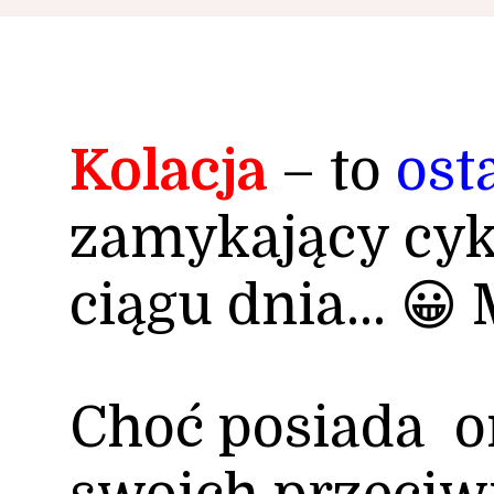
Kolacja
– to
ost
zamykający cyk
ciągu dnia… 😀
Choć posiada o