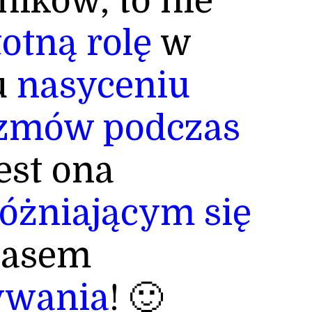
ików, to nie
totną rolę
w
u
nasyceniu
izmów podczas
jest ona
óżniającym
się
zasem
ywania
! 🙂