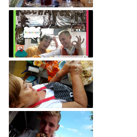
Red. Kucharex.pl - sprawdza Wam Restaurację w Czechach 🙂
Przepis na zdrowe ciastka domowe (Karolek & ŚmiechAsia)
Przepis na babkę ziemniaczaną (wg babci HA i wnuczka KA)