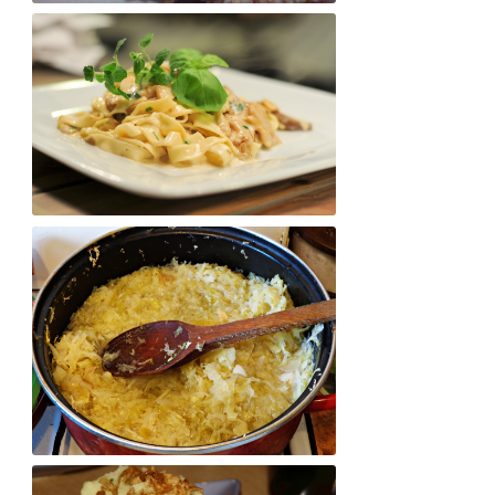
Kurczak w sezamie 🙂
Makaron de la Finezja 🙂
Bigos po Staropolsku 🙂