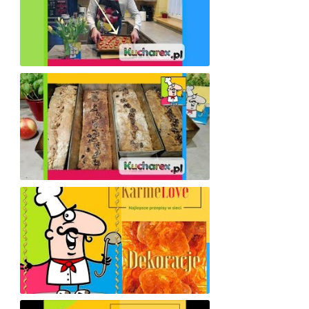
Przepis na pyszny: BIAŁY MAKOWIEC
Chrupiący, ciepły, domowy CHLEBEK (z piekarnika) na miodzie z bakaliami
KarmeLove Niteczki [Dekoracje od Kucharex.pl]