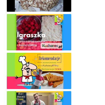
Fit-MIGDAŁOWIEC - ciasto migdałowe z kremem migdałowym (bez mąki i białego cukru)
IGRASZKA (ciasto z kaszy mannej i truskawek)
Red. Kucharex.pl sprawdza Wam restaurację CESKA (Warszawa)