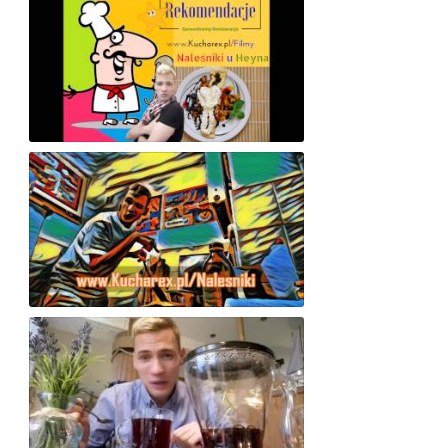
Red. Kucharex.pl sprawdza "Naleśniki u Heyna" (Warszawa)
Jak zrobić naleśniki? 🙂 [Rewelacyjny przepis!!!]