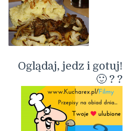
Redakcja Kucharex.pl - Wątróbka 🙂
Oglądaj, jedz i gotuj!
🙂 ? ?