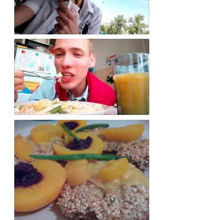
Testujemy smak oryginalnego deseru: \\\"bąbel-wafla\\\". Pyszka! 😀
Portal Kucharex.pl - Obiad wegański (prawie^^)