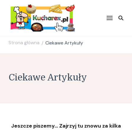
Kucharex.pl
Najsmaczniejsze Przepisy w
Sieci. Zdrowe przepisy.
Przepisy kulinarne. Blog
Kulinarny.
Strona główna
Ciekawe Artykuły
/
Ciekawe Artykuły
Jeszcze piszemy… Zajrzyj tu znowu za kilka