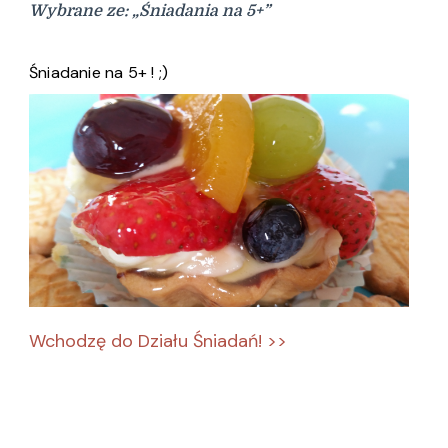
Wybrane ze: „Śniadania na 5+”
Śniadanie na 5+ ! ;)
Wchodzę do Działu Śniadań! >>