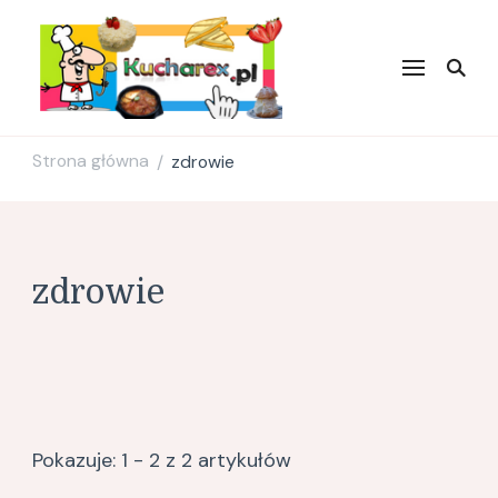
Kucharex.pl
Najsmaczniejsze Przepisy w
Sieci. Zdrowe przepisy.
Przepisy kulinarne. Blog
Kulinarny.
Strona główna
zdrowie
/
zdrowie
Pokazuje: 1 - 2 z 2 artykułów