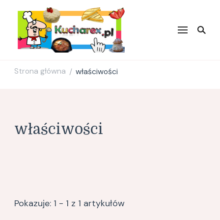
Kucharex.pl
Najsmaczniejsze Przepisy w
Sieci. Zdrowe przepisy.
Przepisy kulinarne. Blog
Kulinarny.
Strona główna
właściwości
/
właściwości
Pokazuje: 1 - 1 z 1 artykułów