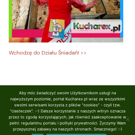
Wchodzę do Działu Śniadań! >>
Aby móc świadczyć swoim Użytkownikom usługi na
najwyższym poziomie, portal Kucharex.pl wraz ze wszystkimi
swoimi serwisami korzysta z plików "cookies" - czyli tzw.
2024 © Kucharex.pl - wszelkie prawa zastrzeżone.
"ciasteczek". :-) Dalsze korzystanie z naszych witryn oznacza
przez to zgodę korzystających; jak również zaakceptowanie w
Logo portalu by Igor Żakowski.
Spicy Recipe |
pełni: regulaminu portalu i polityki prywatności. Życzymy Wam
Stworzona przez
. Wspierany
Blossom Themes
przepysznej zabawy na naszych stronach. Smacznego! :-)
przez
.
WordPress