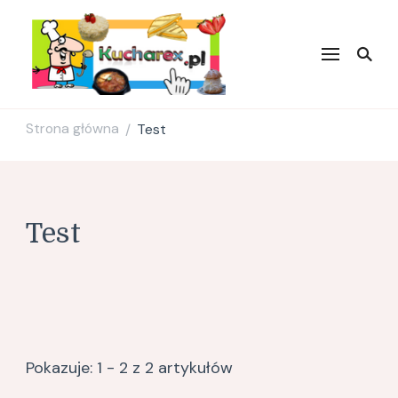
Kucharex.pl
Najsmaczniejsze Przepisy w
Sieci. Zdrowe przepisy.
Przepisy kulinarne. Blog
Kulinarny.
Strona główna
Test
/
Test
Pokazuje: 1 - 2 z 2 artykułów