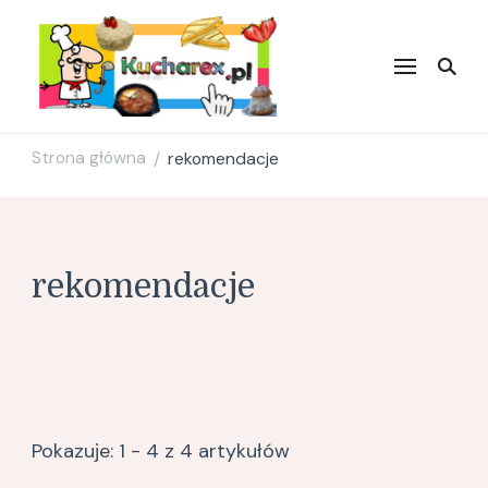
Kucharex.pl
Najsmaczniejsze Przepisy w
Sieci. Zdrowe przepisy.
Przepisy kulinarne. Blog
Kulinarny.
Strona główna
rekomendacje
/
rekomendacje
Pokazuje: 1 - 4 z 4 artykułów