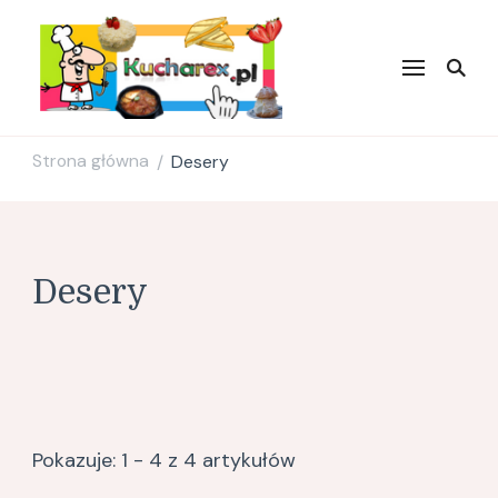
Kucharex.pl
Najsmaczniejsze Przepisy w
Sieci. Zdrowe przepisy.
Przepisy kulinarne. Blog
Kulinarny.
Strona główna
Desery
/
Desery
Pokazuje: 1 - 4 z 4 artykułów