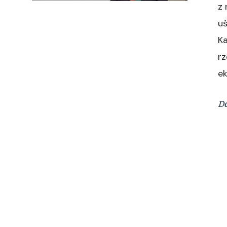
z 
u
Ka
rz
ek
Do