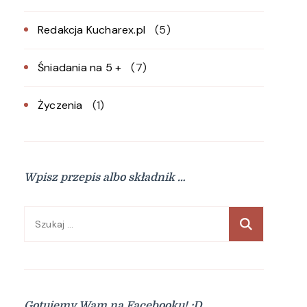
Redakcja Kucharex.pl
(5)
Śniadania na 5 +
(7)
Życzenia
(1)
Wpisz przepis albo składnik …
Szukaj:
Gotujemy Wam na Facebooku! :D