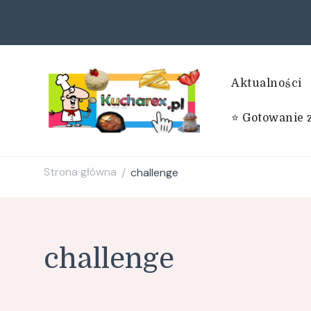
Aktualności
⭐ Gotowanie 
Kucharex.pl
Najsmaczniejsze Przepisy w Sieci. Zdrowe przepisy. Przepisy
Strona główna
challenge
/
challenge