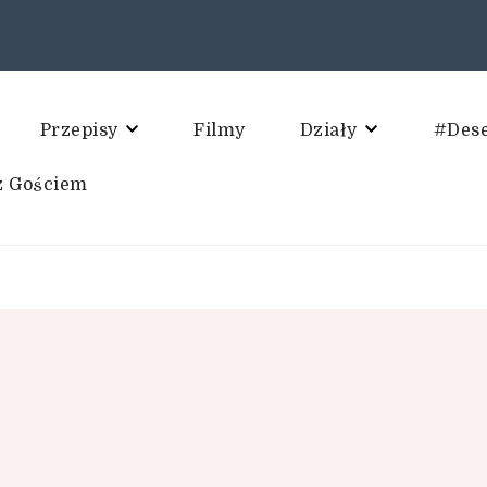
Przepisy
Filmy
Działy
#Des
z Gościem
 kulinarne. Blog Kulinarny.