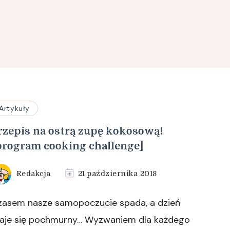
Artykuły
rzepis na ostrą zupę kokosową!
program cooking challenge]
Redakcja
21 października 2018
zasem nasze samopoczucie spada, a dzień
taje się pochmurny… Wyzwaniem dla każdego