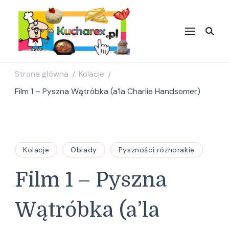
Kucharex.pl
Najsmaczniejsze Przepisy w
Sieci. Zdrowe przepisy.
Przepisy kulinarne. Blog
Kulinarny.
Strona główna
Kolacje
/
/
Film 1 – Pyszna Wątróbka (a’la Charlie Handsomer)
Kolacje
Obiady
Pyszności różnorakie
Film 1 – Pyszna
Wątróbka (a’la