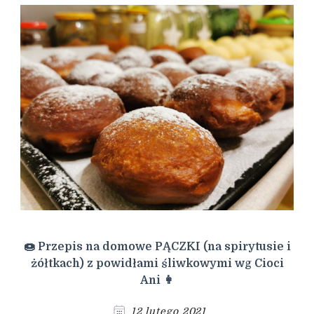
🍩 Przepis na domowe PĄCZKI (na spirytusie i
żółtkach) z powidłami śliwkowymi wg Cioci
Ani 👩
12 lutego 2021