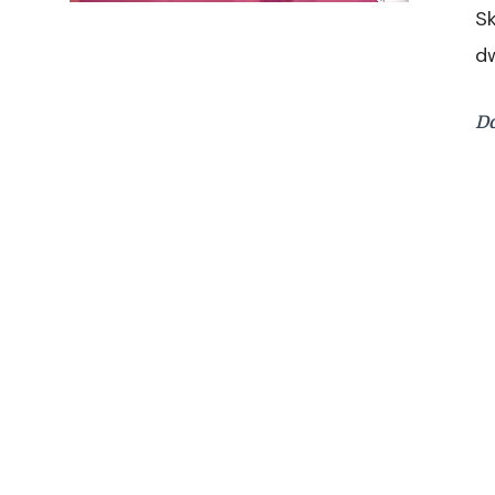
Sk
d
Do