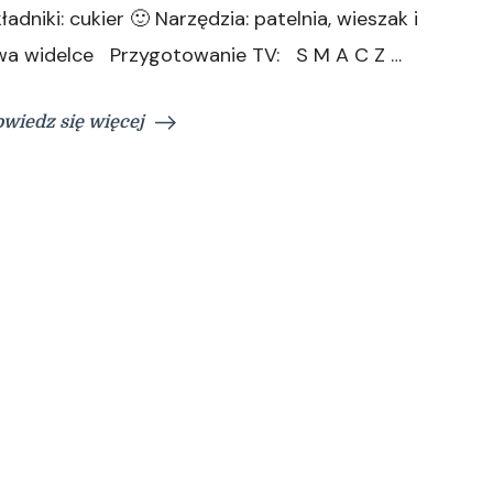
ładniki: cukier 🙂 Narzędzia: patelnia, wieszak i
wa widelce Przygotowanie TV: S M A C Z …
wiedz się więcej