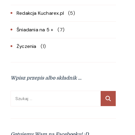
Redakcja Kucharex.pl
(5)
Śniadania na 5 +
(7)
Życzenia
(1)
Wpisz przepis albo składnik …
Szukaj:
Gotujemy Wam na Facebooku! :D