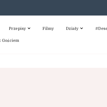
Przepisy
Filmy
Działy
#Des
z Gościem
 kulinarne. Blog Kulinarny.