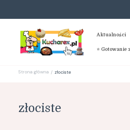
Aktualności
⭐ Gotowanie 
Kucharex.pl
Najsmaczniejsze Przepisy w Sieci. Zdrowe przepisy. Przepisy
Strona główna
złociste
/
złociste